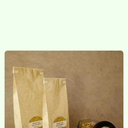
Abonnement -
Bouillon de légumes -
condiments
classique
69.-
/
abo condiments
10.-
/
bocal de 115g
Bouillon de légumes -
Bouillon de légumes -
classique - recharge
classique - vrac 350g
115g
25,50
/
sachet de 350g