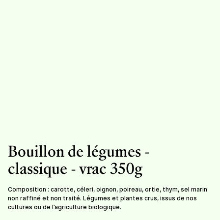
Condiments
Herbes à soupe
Herbes aromatiques -
mélange
8,50
/
sachet de 30g
8,50
/
sachet de 20g
Bouillon de légumes -
classique - vrac 350g
Composition : carotte, céleri, oignon, poireau, ortie, thym, sel marin
non raffiné et non traité. Légumes et plantes crus, issus de nos
cultures ou de l’agriculture biologique.