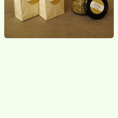
9,30
/
sachet de 115g
Bouillon de légumes -
Herbes à salade
tout en vert
8,50
/
sachet de 15g
10.-
/
bocal de 100g
Indisponible