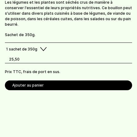
Sel aux herbes
Sel aux herbes -
Les légumes et les plantes sont séchés crus de manière à
recharge 145g
conserver l'essentiel de leurs propriétés nutritives. Ce bouillon peut
10.-
/
bocal de 145g
s’utiliser dans divers plats cuisinés à base de légumes, de viande ou
9,30
/
sachet de 145g
de poisson, dans les céréales cuites, dans les salades ou sur du pain
beurré.
Sachet de 350g.
Infusions et condiments Bio Suisse.
1
sachet de 350g
Prix TTC, frais de livraison en sus.
25,50
Frais de port offerts dès 100 CHF de commande.
Prix TTC, frais de port en sus.
Retrait possible à la ferme (gratuit).
Ajouter au panier
Ferme Rochat Beetschen
Route de Mauborget 13