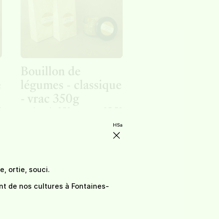
Bouillon de
e
légumes - classique
- vrac 350g
0
sachet de 350g
25,50
HSa
, ortie, souci.
nt de nos cultures à Fontaines-