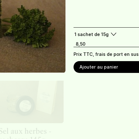
Condiments
Herbes à salade
Herbes à soupe
sachet de 15g
8,50
sachet de 30g
8,5
1
sachet de 15g
8,50
Prix TTC, frais de port en sus
Ajouter au panier
Sel aux herbes -