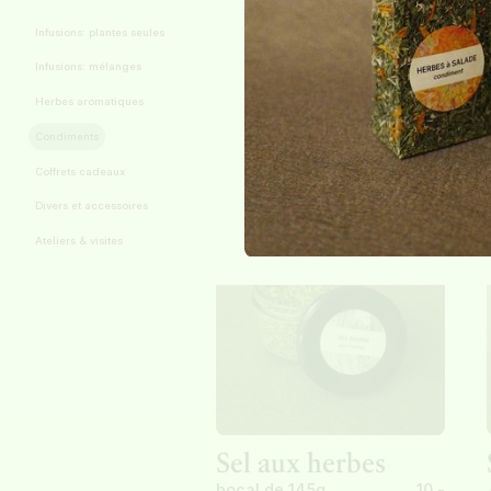
Infusions: plantes seules
Bouillon de
Infusions: mélanges
légumes - tout en
Herbes aromatiques
vert
Condiments
bocal de 100g
10.-
Coffrets cadeaux
Divers et accessoires
Ateliers & visites
Sel aux herbes
bocal de 145g
10.-