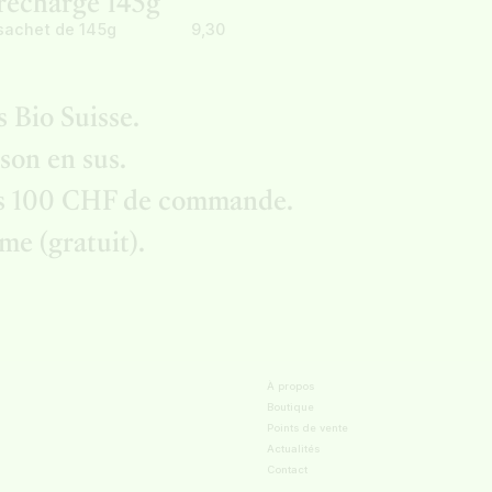
recharge 145g
sachet de 145g
9,30
 Bio Suisse.
ison en sus.
dès 100 CHF de commande.
rme (gratuit).
À propos
Boutique
Points de vente
Actualités
Contact