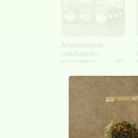
Abonnement -
condiments
abo condiments
69.-