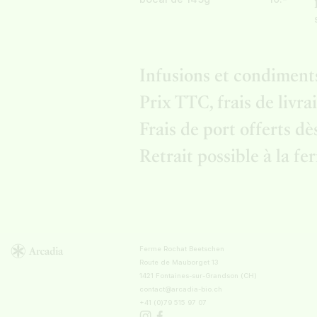
Infusions et condiments
Prix TTC, frais de livra
Frais de port offerts 
Retrait possible à la fe
Ferme Rochat Beetschen
Route de Mauborget 13
1421 Fontaines-sur-Grandson (CH)
contact@arcadia-bio.ch
+41 (0)79 515 97 07