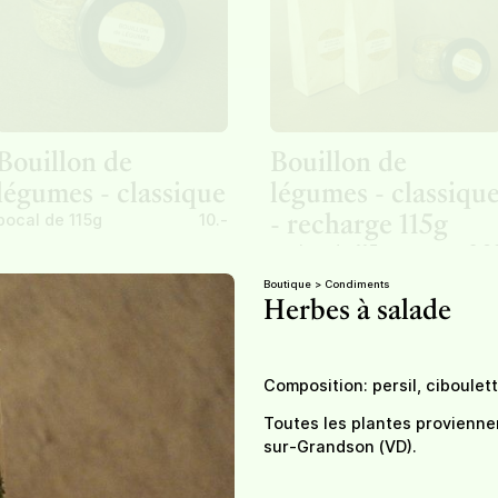
Bouillon de
Bouillon de
légumes - classique
légumes - classiqu
- recharge 115g
bocal de 115g
10.-
sachet de 115g
9,3
Boutique >
Condiments
Herbes à salade
Indisponible
Composition: persil, ciboulette
Toutes les plantes provienne
sur-Grandson (VD).