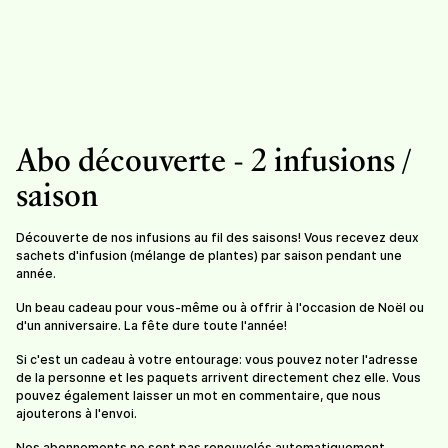
Abo découverte - 2 infusions /
saison
Pour tout dire
Sans soucis
Découverte de nos infusions au fil des saisons! Vous recevez deux
10,20
/
sachet de 30g
10,50
/
sachet de 25g
sachets d'infusion (mélange de plantes) par saison pendant une
année.
Un beau cadeau pour vous-même ou à offrir à l'occasion de Noël ou
d'un anniversaire. La fête dure toute l'année!
Si c'est un cadeau à votre entourage: vous pouvez noter l'adresse
de la personne et les paquets arrivent directement chez elle. Vous
pouvez également laisser un mot en commentaire, que nous
ajouterons à l'envoi.
Nos abonnements ne sont pas renouvelés automatiquement.