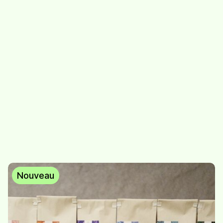
Abo découverte - 1
Abo découverte - 2
infusion / saison
infusions / saison
52.-
/
abo - 1 infusion/saison
89.-
/
abo - 2 infusions/saison
Nouveau
Automne hiver
Bruissement de
printemps
feuilles
10,20
/
sachet de 30g
10,20
/
sachet de 30g